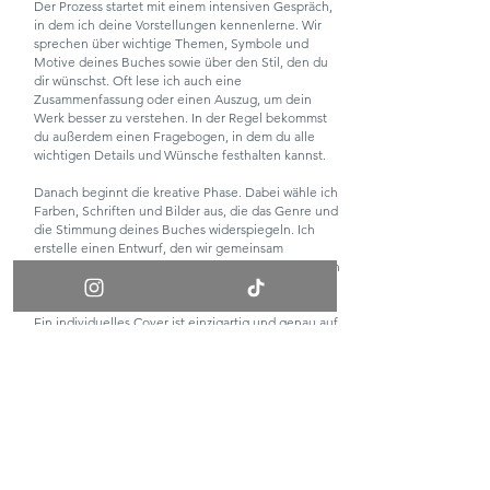
Der Prozess startet mit einem intensiven Gespräch,
in dem ich deine Vorstellungen kennenlerne. Wir
sprechen über wichtige Themen, Symbole und
Motive deines Buches sowie über den Stil, den du
dir wünschst. Oft lese ich auch eine
Zusammenfassung oder einen Auszug, um dein
Werk besser zu verstehen. In der Regel bekommst
du außerdem einen Fragebogen, in dem du alle
wichtigen Details und Wünsche festhalten kannst.
Danach beginnt die kreative Phase. Dabei wähle ich
Farben, Schriften und Bilder aus, die das Genre und
die Stimmung deines Buches widerspiegeln. Ich
erstelle einen Entwurf, den wir gemeinsam
durchgehen und so lange verfeinern, bis das Design
perfekt ist. Je nach Wunsch können auch mehrere
Entwürfe erstellt werden.
Ein individuelles Cover ist einzigartig und genau auf
dein Buch zugeschnitten. Es berücksichtigt den
Inhalt und deine Marketingstrategie sorgfältig. Von
der Schriftgestaltung bis zur Bildkomposition achte
ich auf jedes Detail, damit das Cover nicht nur
schön aussieht, sondern auch auf dem Markt
bestehen kann.
Am Ende entsteht ein Cover, das nicht nur
beeindruckt, sondern auch eine Verbindung zu den