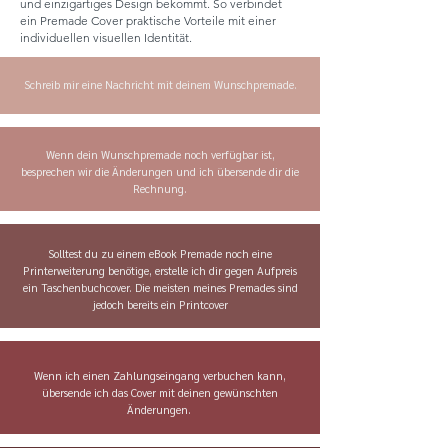
und einzigartiges Design bekommt. So verbindet
ein Premade Cover praktische Vorteile mit einer
individuellen visuellen Identität.
Schreib mir eine Nachricht mit deinem Wunschpremade.
Wenn dein Wunschpremade noch verfügbar ist,
besprechen wir die Änderungen und ich übersende dir die
Rechnung.
Solltest du zu einem eBook Premade noch eine
Printerweiterung benötige, erstelle ich dir gegen Aufpreis
ein Taschenbuchcover. Die meisten meines Premades sind
jedoch bereits ein Printcover
Wenn ich einen Zahlungseingang verbuchen kann,
übersende ich das Cover mit deinen gewünschten
Änderungen.