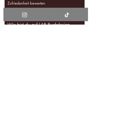
Zufriedenheit bewerten
Wie bist du auf LAB Buchdesign
aufmerksam geworden?
Feedback
Ich bin damit einverstanden, dass
mein Feedback online
veröffentlicht wird.
Absenden