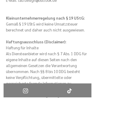
E-Mail: lab.design@outlook.de
Kleinunternehmerregelung nach § 19 UStG:
Gemäß § 19 UStG wird keine Umsatzsteuer
berechnet und daher auch nicht ausgewiesen.
Haftungsausschluss (Disclaimer):
Haftung für Inhalte
Als Diensteanbieter wird nach § 7 Abs. 1 DDG für
eigene Inhalte auf diesen Seiten nach den
allgemeinen Gesetzen die Verantwortung
übernommen. Nach §§ 8 bis 10 DDG besteht
keine Verpflichtung, übermittelte oder
gespeicherte fremde Informationen zu
überwachen oder nach Umständen zu forschen,
die auf eine rechtswidrige Tätigkeit hinweisen.
Urheberrecht
Die durch die Seitenbetreiber erstellten Inhalte
und Werke auf diesen Seiten unterliegen dem
deutschen Urheberrecht. Die Vervielfältigung,
Bearbeitung, Verbreitung und jede Art der